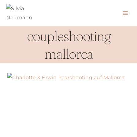
Zum
Inhalt
springen
coupleshooting
mallorca