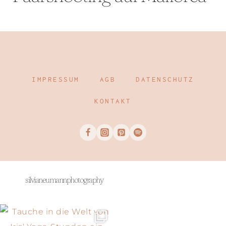
IMPRESSUM
AGB
DATENSCHUTZ
KONTAKT
silvianeumannphotography