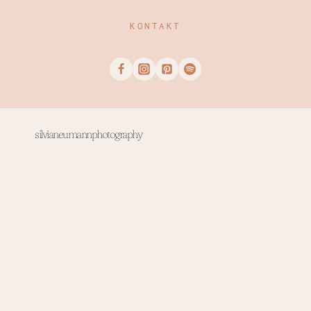
KONTAKT
silvianeumannphotography