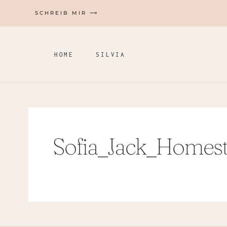
Zum
SCHREIB MIR ⟶
Inhalt
springen
HOME
SILVIA
Sofia_Jack_Homest