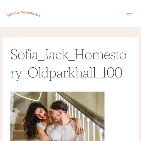
Zum
Inhalt
springen
Sofia_Jack_Homesto
ry_Oldparkhall_100