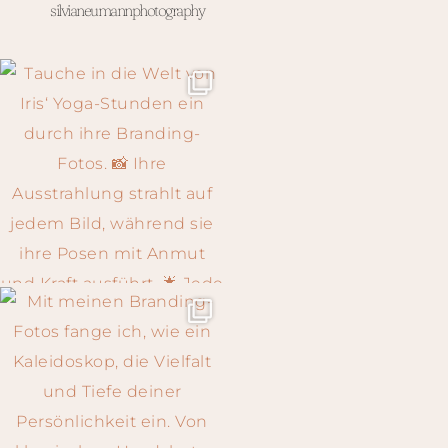
silvianeumannphotography