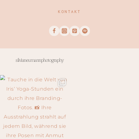
KONTAKT
silvianeumannphotography