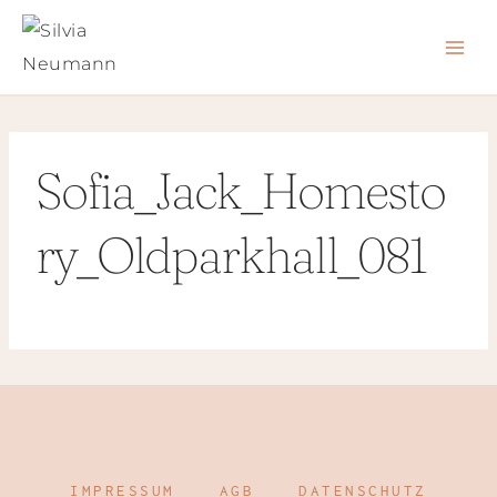
Zum
Inhalt
springen
Sofia_Jack_Homesto
ry_Oldparkhall_081
IMPRESSUM
AGB
DATENSCHUTZ