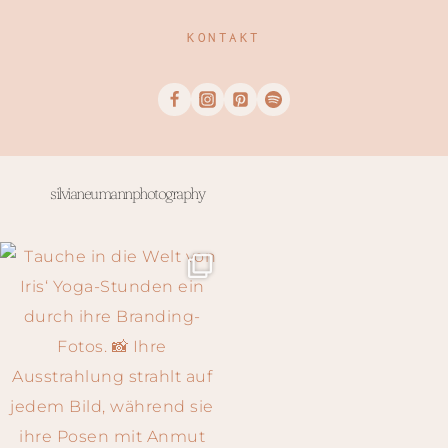
KONTAKT
silvianeumannphotography