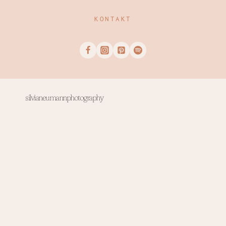
KONTAKT
silvianeumannphotography