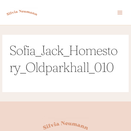
Zum
Inhalt
springen
Sofia_Jack_Homesto
ry_Oldparkhall_010