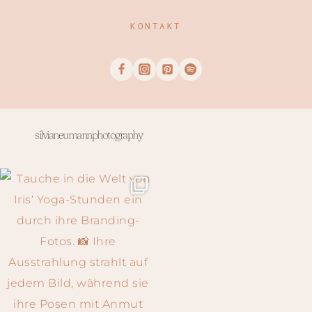
KONTAKT
silvianeumannphotography