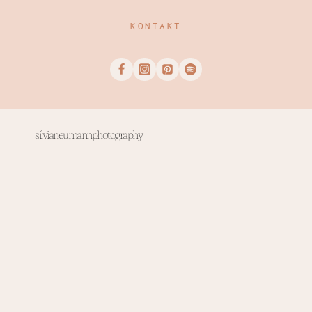
KONTAKT
silvianeumannphotography