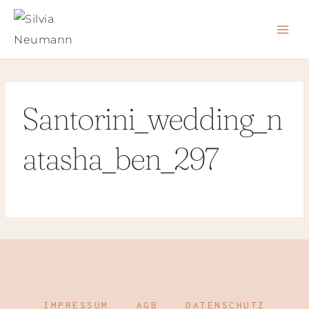
Zum
Inhalt
springen
Santorini_wedding_n
atasha_ben_297
IMPRESSUM
AGB
DATENSCHUTZ