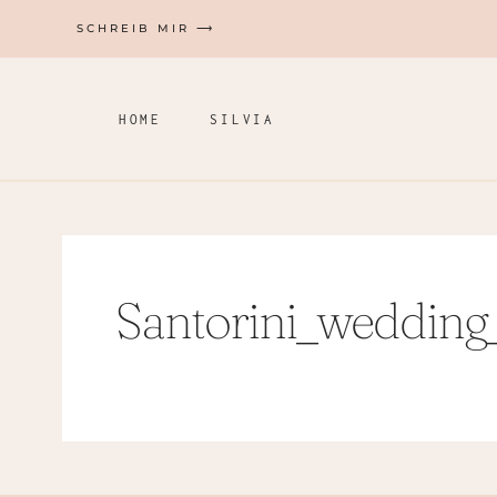
Zum
SCHREIB MIR ⟶
Inhalt
springen
HOME
SILVIA
Santorini_wedding