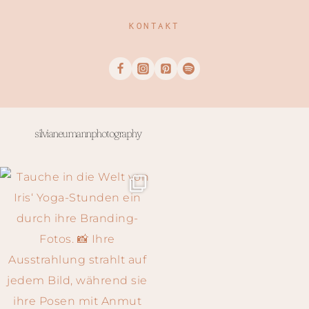
KONTAKT
silvianeumannphotography