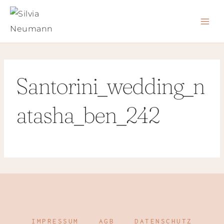
Zum
Inhalt
springen
Santorini_wedding_n
atasha_ben_242
IMPRESSUM
AGB
DATENSCHUTZ