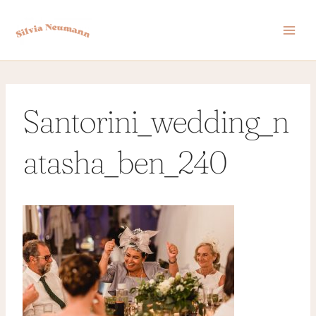
Zum
Inhalt
springen
Santorini_wedding_n
atasha_ben_240