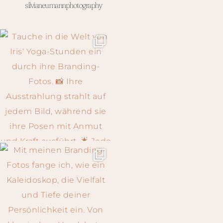
silvianeumannphotography