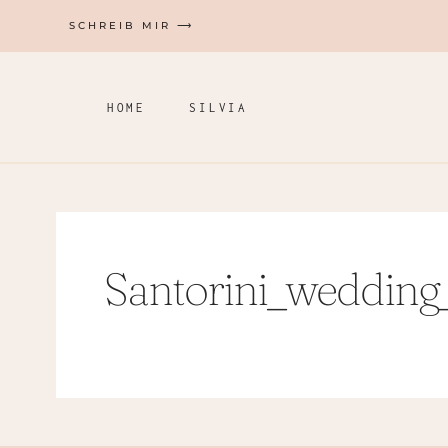
Zum
SCHREIB MIR ⟶
Inhalt
springen
HOME
SILVIA
Santorini_wedding