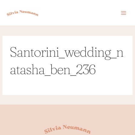
Zum
Inhalt
springen
Santorini_wedding_n
atasha_ben_236