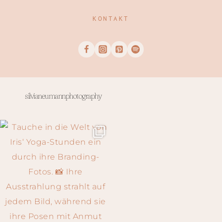
KONTAKT
silvianeumannphotography