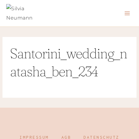
Zum
Inhalt
springen
Santorini_wedding_n
atasha_ben_234
IMPRESSUM
AGB
DATENSCHUTZ