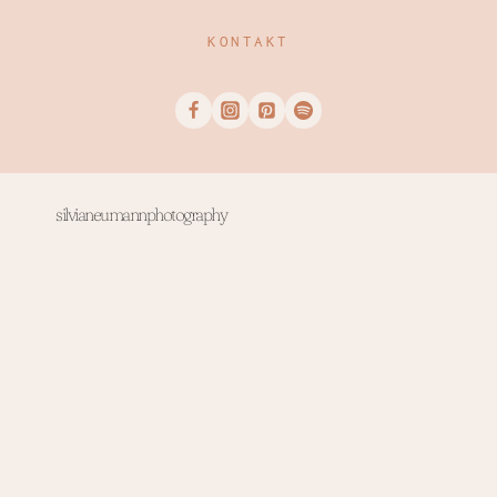
KONTAKT
silvianeumannphotography