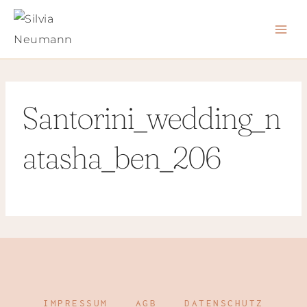
Zum
Inhalt
springen
Santorini_wedding_n
atasha_ben_206
IMPRESSUM
AGB
DATENSCHUTZ