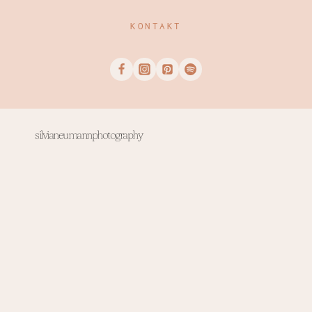
KONTAKT
silvianeumannphotography