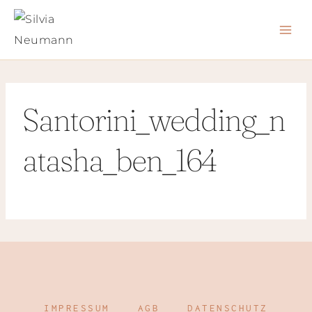
Zum
Inhalt
springen
Santorini_wedding_n
atasha_ben_164
IMPRESSUM
AGB
DATENSCHUTZ