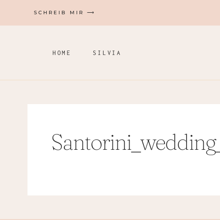
Zum
SCHREIB MIR ⟶
Inhalt
springen
HOME
SILVIA
Santorini_wedding