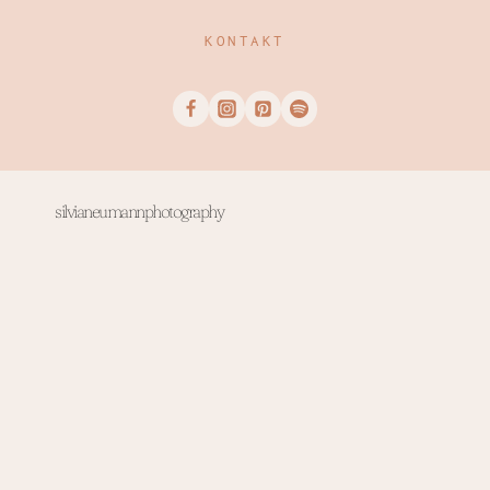
KONTAKT
silvianeumannphotography