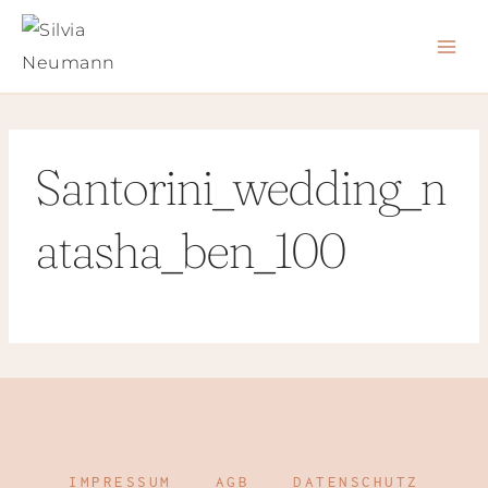
Zum
Inhalt
springen
Santorini_wedding_n
atasha_ben_100
IMPRESSUM
AGB
DATENSCHUTZ