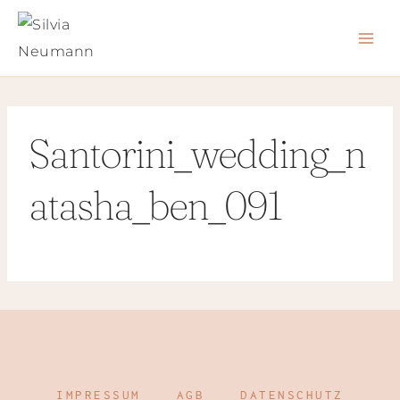
Zum
Inhalt
springen
Santorini_wedding_n
atasha_ben_091
IMPRESSUM
AGB
DATENSCHUTZ