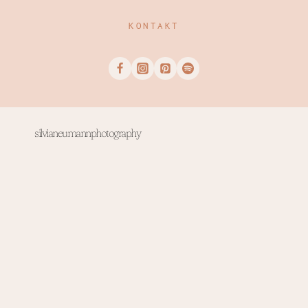
KONTAKT
silvianeumannphotography