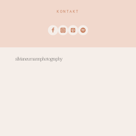
KONTAKT
silvianeumannphotography