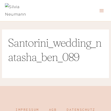
Zum
Inhalt
springen
Santorini_wedding_n
atasha_ben_089
IMPRESSUM
AGB
DATENSCHUTZ