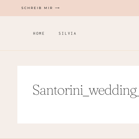
Zum
SCHREIB MIR ⟶
Inhalt
springen
HOME
SILVIA
Santorini_wedding