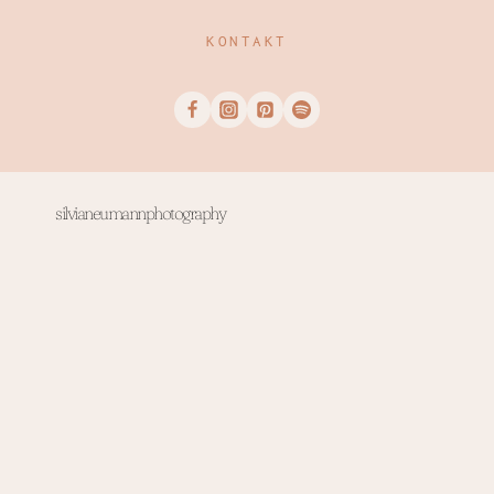
KONTAKT
silvianeumannphotography