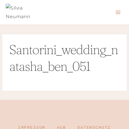
Zum
Inhalt
springen
Santorini_wedding_n
atasha_ben_051
IMPRESSUM
AGB
DATENSCHUTZ