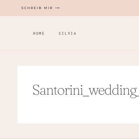
Zum
SCHREIB MIR ⟶
Inhalt
springen
HOME
SILVIA
Santorini_wedding