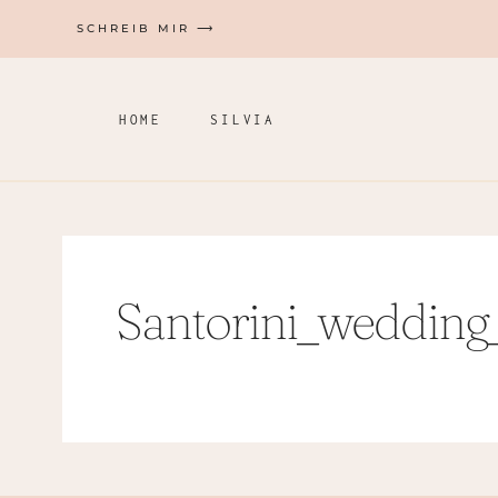
Zum
SCHREIB MIR ⟶
Inhalt
springen
HOME
SILVIA
Santorini_wedding