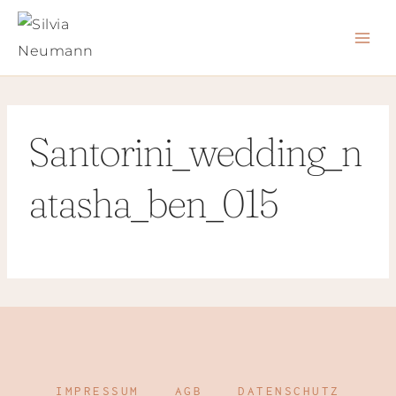
Zum
Inhalt
springen
Santorini_wedding_n
atasha_ben_015
IMPRESSUM
AGB
DATENSCHUTZ