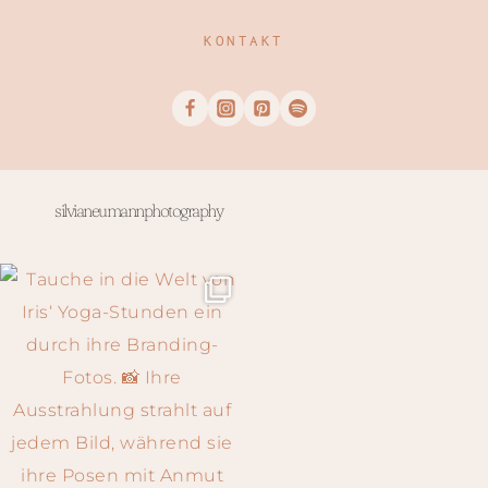
KONTAKT
silvianeumannphotography