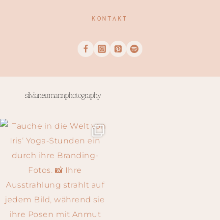
KONTAKT
silvianeumannphotography