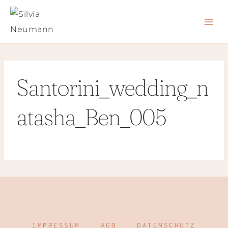
Zum
Inhalt
springen
Santorini_wedding_n
atasha_Ben_005
IMPRESSUM
AGB
DATENSCHUTZ