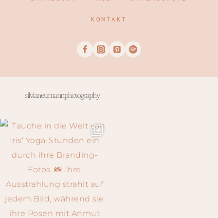
KONTAKT
silvianeumannphotography