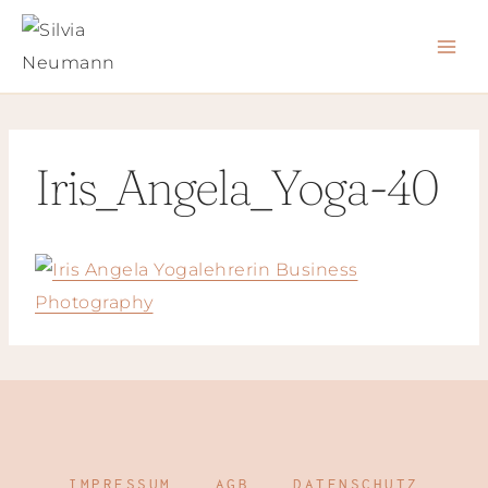
Zum
Inhalt
springen
Iris_Angela_Yoga-40
IMPRESSUM
AGB
DATENSCHUTZ