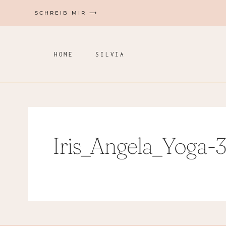
Zum
SCHREIB MIR ⟶
Inhalt
springen
HOME
SILVIA
Iris_Angela_Yoga-