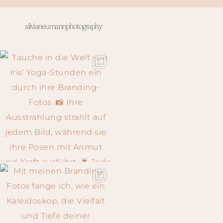
silvianeumannphotography