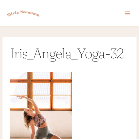
Zum
Inhalt
springen
Iris_Angela_Yoga-32