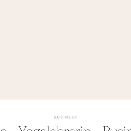
BUSINESS
la – Yogalehrerin – Busi