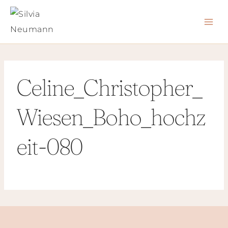
Zum
Inhalt
springen
Celine_Christopher_
Wiesen_Boho_hochz
eit-080