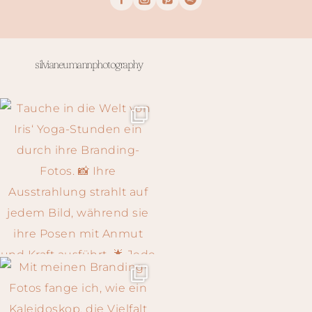
silvianeumannphotography