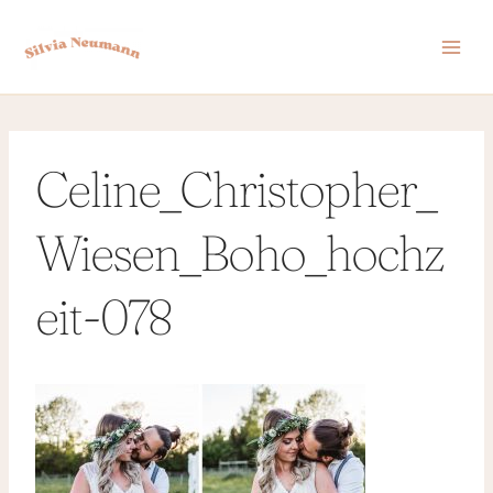
Zum
Inhalt
springen
Celine_Christopher_
Wiesen_Boho_hochz
eit-078