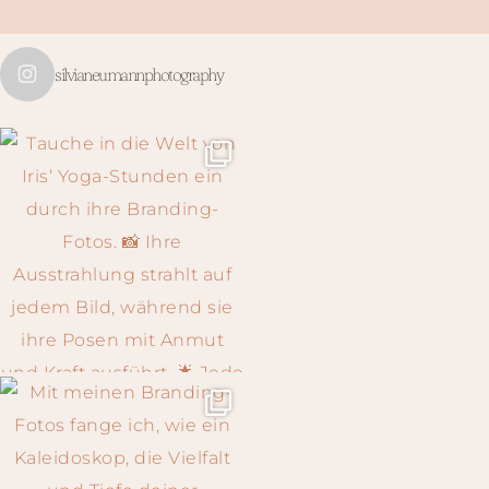
silvianeumannphotography