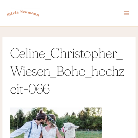
Zum
Inhalt
springen
Celine_Christopher_
Wiesen_Boho_hochz
eit-066