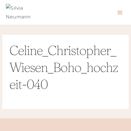
Zum
Inhalt
springen
Celine_Christopher_
Wiesen_Boho_hochz
eit-040