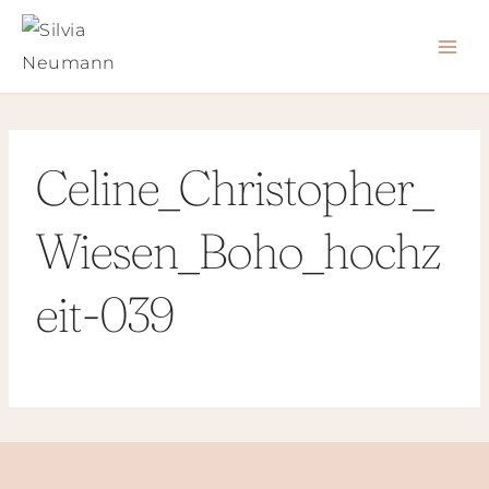
Zum
Inhalt
springen
Celine_Christopher_
Wiesen_Boho_hochz
eit-039