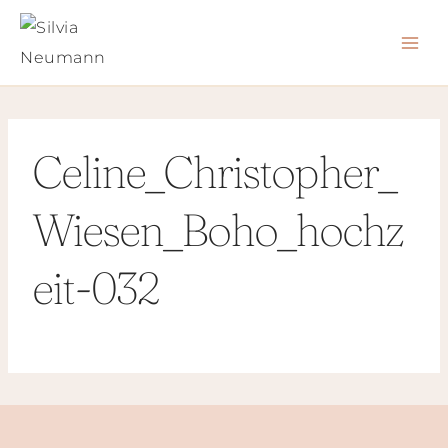
Zum
Inhalt
springen
Celine_Christopher_
Wiesen_Boho_hochz
eit-032