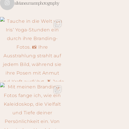
silvianeumannphotography