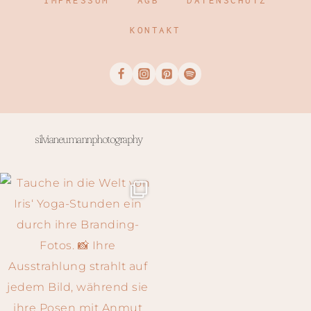
IMPRESSUM
AGB
DATENSCHUTZ
KONTAKT
silvianeumannphotography