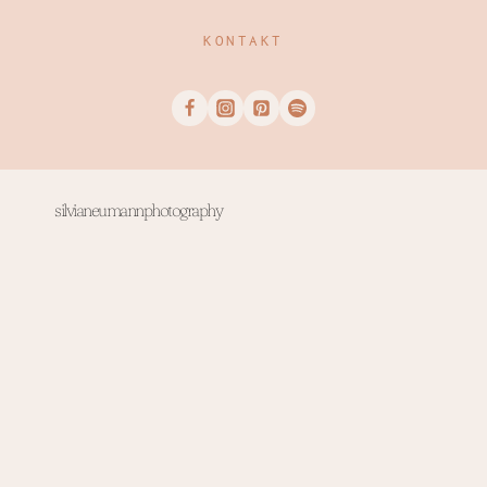
KONTAKT
silvianeumannphotography