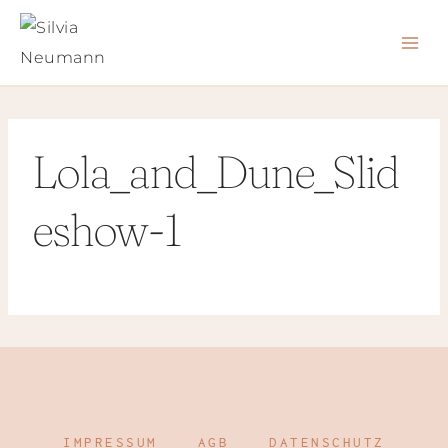
Zum
Inhalt
springen
Lola_and_Dune_Slid
eshow-1
IMPRESSUM
AGB
DATENSCHUTZ