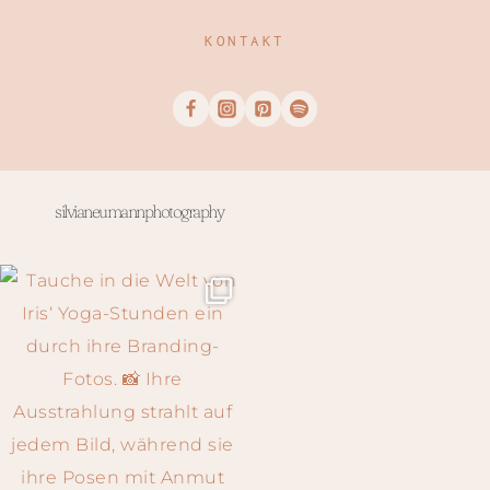
KONTAKT
silvianeumannphotography