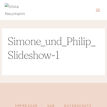
Zum
Inhalt
springen
Simone_und_Philip_
Slideshow-1
IMPRESSUM
AGB
DATENSCHUTZ